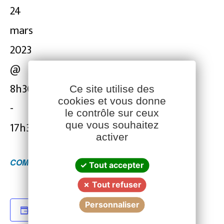
24
mars
2023
@
8h30
Ce site utilise des
cookies et vous donne
-
le contrôle sur ceux
Facebook
YouTube
LinkedIn
que vous souhaitez
17h30
activer
COMPLET
Tout accepter
Tout refuser
Personnaliser
JE SOUHAITE EN SAVOIR + OU M'INSCRIRE