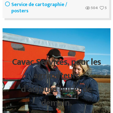
Service de cartographie /
504
5
posters
Cavac Services, pour les
agriculteurs
d’aujourd’hui et de
demain.