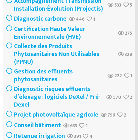
Accompagnement Transmission-
533
5
Installation-Évolution (Projectis)
Diagnostic carbone
446
1
Certification Haute Valeur
275
Environnementale (HVE)
Collecte des Produits
Phytosanitaires Non Utilisables
328
(PPNU)
Gestion des effluents
222
1
phytosanitaires
Diagnostic risques effluents
d’élevage : logiciels DeXel / Pré-
570
2
Dexel
Projet photovoltaïque agricole
796
2
Conseil bâtiment
633
1
Retenue irrigation
391
4