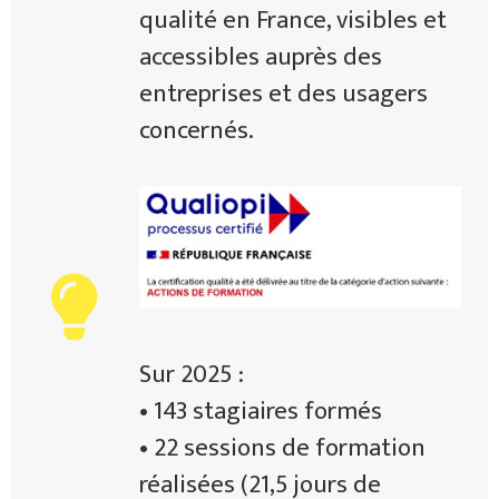
qualité en France, visibles et
évolution ou d’un changement
accessibles auprès des
de système de production.
entreprises et des usagers
concernés.
Sur 2025 :
• 143 stagiaires formés
• 22 sessions de formation
réalisées (21,5 jours de