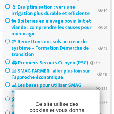
💧 Eau’ptimisation : vers une
14
irrigation plus durable et efficiente
🐄 Boiteries en élevage bovin lait et
viande : comprendre les causes pour
23
mieux agir
🌱 Remettons nos sols au cœur du
système – Formation Démarche de
18
transition
🚑 Premiers Secours Citoyen (PSC)
59
📊 SMAG FARMER : aller plus loin sur
113
l’approche économique
💻 Les bases pour utiliser SMAG
226
FARMER
🌾 Les bases pour comprendre la
265
Ce site utilise des
commercialisation des céréales
cookies et vous donne
🐇 Biosécurité en élevage de lapins