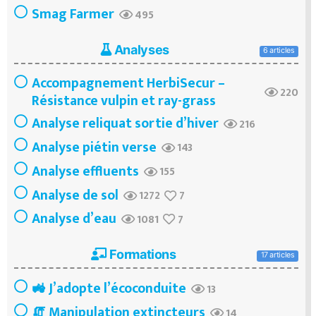
Smag Farmer
495
Analyses
6 articles
Accompagnement HerbiSecur –
220
Résistance vulpin et ray-grass
Analyse reliquat sortie d’hiver
216
Analyse piétin verse
143
Analyse effluents
155
Analyse de sol
1272
7
Analyse d’eau
1081
7
Formations
17 articles
🚜 J’adopte l’écoconduite
13
🧯 Manipulation extincteurs
14