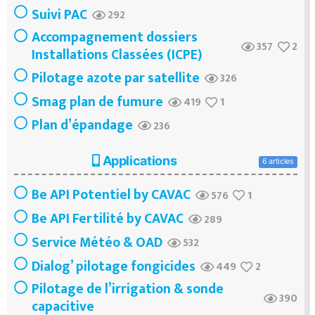
Suivi PAC
292
Accompagnement dossiers
357
2
Installations Classées (ICPE)
Pilotage azote par satellite
326
Smag plan de fumure
419
1
Plan d’épandage
236
Applications
6 articles
Be API Potentiel by CAVAC
576
1
Be API Fertilité by CAVAC
289
Service Météo & OAD
532
Dialog’ pilotage fongicides
449
2
Pilotage de l’irrigation & sonde
390
capacitive