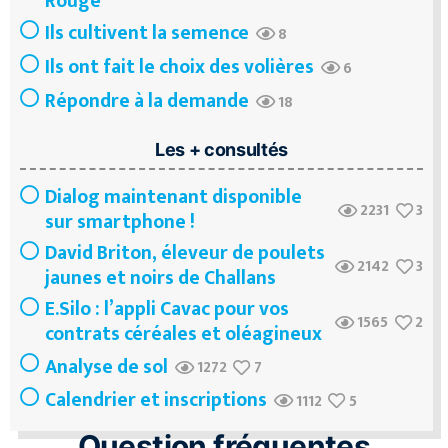
Rouge
Ils cultivent la semence
8
Ils ont fait le choix des volières
6
Répondre à la demande
18
Les + consultés
Dialog maintenant disponible
2231
3
sur smartphone !
David Briton, éleveur de poulets
2142
3
jaunes et noirs de Challans
E.Silo : l’appli Cavac pour vos
1565
2
contrats céréales et oléagineux
Analyse de sol
1272
7
Calendrier et inscriptions
1112
5
Question fréquentes