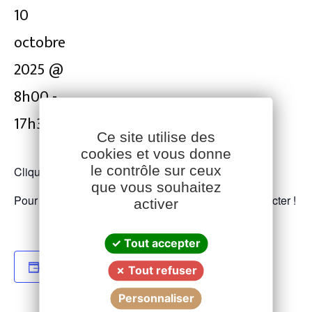
10
octobre
2025 @
8h00
-
17h30
Ce site utilise des
cookies et vous donne
le contrôle sur ceux
Cliquez
ici
pour les détails de la formation.
Facebook
YouTube
LinkedIn
que vous souhaitez
Pour tout renseignement, n’hésitez pas à nous contacter !
activer
Tout accepter
JE SOUHAITE EN SAVOIR + OU M'INSCRIRE
Tout refuser
Personnaliser