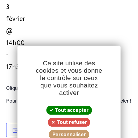
3
février
@
14h00
-
Ce site utilise des
17h30
cookies et vous donne
le contrôle sur ceux
Facebook
YouTube
LinkedIn
que vous souhaitez
Cliquez
ici
pour les détails de la formation.
activer
Pour tout renseignement, n’hésitez pas à nous contacter !
Tout accepter
Tout refuser
JE SOUHAITE EN SAVOIR + OU M'INSCRIRE
Personnaliser