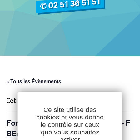
✆ 02 51 36 51 51
« Tous les Évènements
Cet évènement est passé.
Ce site utilise des
cookies et vous donne
Formation Bien-être animal Porc – F
le contrôle sur ceux
Facebook
YouTube
LinkedIn
BEA P 07
que vous souhaitez
activer