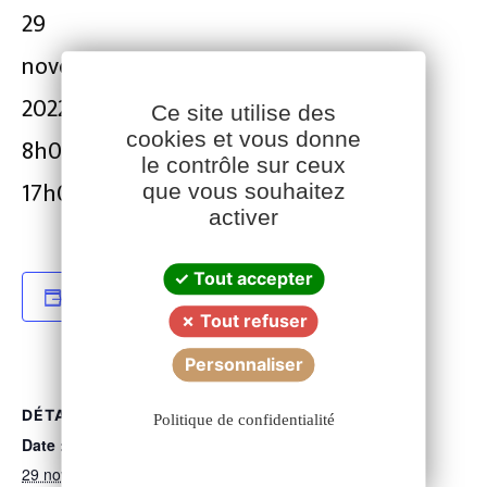
29
novembre
2022 @
Ce site utilise des
cookies et vous donne
8h00
-
le contrôle sur ceux
Facebook
YouTube
LinkedIn
17h00
que vous souhaitez
activer
Tout accepter
JE SOUHAITE EN SAVOIR + OU M'INSCRIRE
Tout refuser
Personnaliser
DÉTAILS
Politique de confidentialité
Date :
29 novembre 2022