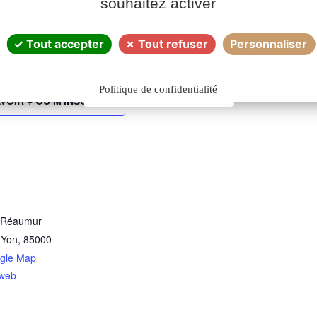
souhaitez activer
Tout accepter
Tout refuser
Personnaliser
Politique de confidentialité
VOIR + OU M'INSCRIRE
d Réaumur
 Yon
,
85000
gle Map
 web