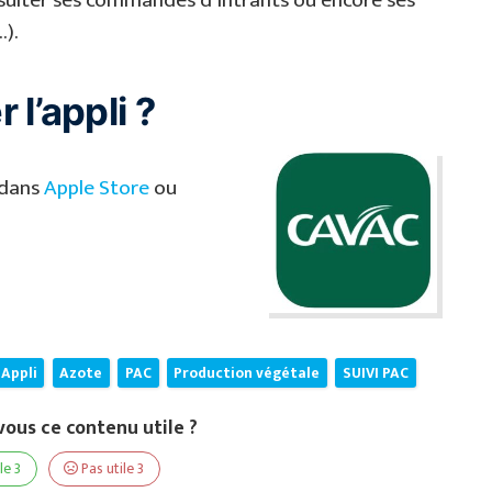
).
l’appli ?
 dans
Apple Store
ou
Appli
Azote
PAC
Production végétale
SUIVI PAC
ous ce contenu utile ?
ile
3
Pas utile
3