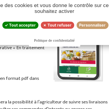
, notamment au niveau
ise des cookies et vous donne le contrôle sur 
 être en adéquation
souhaitez activer
Tout accepter
Tout refuser
Personnaliser
rectement sur son
Politique de confidentialité
érative « En traitement
e en format pdf dans
ra la possibilité à l’agriculteur de suivre ses livraisons
sulter ses commandes d’intrants ou encore ses