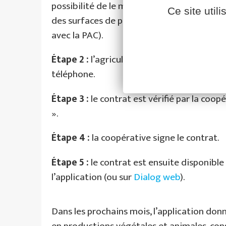
possibilité de le modifier à tout moment
Ce site util
des surfaces de production estimées pour
avec la PAC).
Étape 2 :
l’agriculteur signe le contrat di
téléphone.
Étape 3
:
le contrat est vérifié par la coop
».
Étape 4
:
la coopérative signe le contrat.
Étape 5 :
le contrat est ensuite disponibl
l’application (ou sur
Dialog web
).
Dans les prochains mois, l’application donne
en productions végétales et animales, con