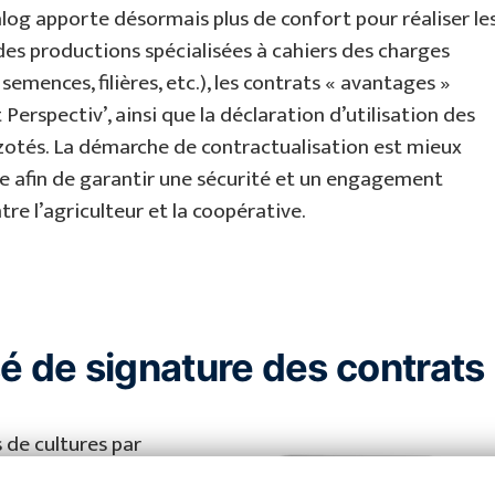
ialog apporte désormais plus de confort pour réaliser le
des productions spécialisées à cahiers des charges
semences, filières, etc.), les contrats « avantages »
t Perspectiv’, ainsi que la déclaration d’utilisation des
zotés. La démarche de contractualisation est mieux
e afin de garantir une sécurité et un engagement
re l’agriculteur et la coopérative.
é de signature des contrats
 de cultures par
(L’agriculteur à la