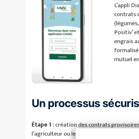
L’appli D
contrats 
(légumes, 
Positiv’ e
engrais a
formalisé
mutuel ent
Un processus sécuris
Étape 1 :
création des contrats provisoires
Facebook
YouTube
LinkedIn
l’agriculteur ou le technicien de proximité. 