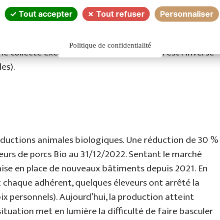
pation consiste plutôt à gérer les plans de production
Tout accepter
Tout refuser
Personnaliser
x conditions climatiques de ces dernières années. Par
ralentit le développement des hectares pour la
Politique de confidentialité
e collecte exceptionnelle en 2020, ce qui est l’inverse
es).
roductions animales biologiques. Une réduction de 30 %
urs de porcs Bio au 31/12/2022. Sentant le marché
la mise en place de nouveaux bâtiments depuis 2021. En
 chaque adhérent, quelques éleveurs ont arrêté la
ix personnels). Aujourd’hui, la production atteint
tuation met en lumière la difficulté de faire basculer