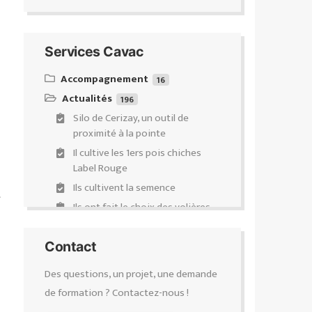
Services Cavac
Accompagnement
16
Actualités
Équipeo : ventes & conseils
196
d’équipements d’élevages de
Silo de Cerizay, un outil de
ruminants
proximité à la pointe
Demande de subventions
Il cultive les 1ers pois chiches
Accompagnement Transmission-
Label Rouge
Installation-Évolution (Projectis)
Ils cultivent la semence
t
Diagnostic carbone
Ils ont fait le choix des volières
Certification Haute Valeur
Répondre à la demande
Environnementale (HVE)
Franck Bluteau élu Président de
Contact
Collecte des Produits
Cavac
Phytosanitaires Non Utilisables
Des questions, un projet, une demande
Des valeurs à partager
(PPNU)
de formation ? Contactez-nous !
L’élevage au cœur du bocage
Gestion des effluents