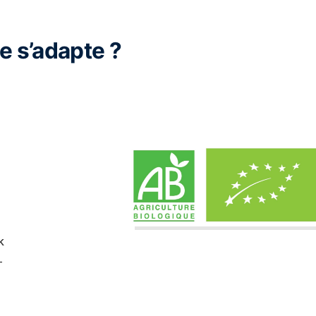
 s’adapte ?
k
-