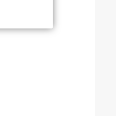
structural des sols ?
Une culture qui chanvre tout !
Un moment de partage convivial
pour les agricultrices Cavac
Journée technique sur la récolte
du trèfle violet
Le veau de son coeur
Un diagnostic géobiologique,
pourquoi ?
Cavac partenaire de l’Afdi
L’agronomie de précision avec
Be Api
L’Agnocéan entre de bonnes
mains
La culture de l’élevage
Financez vos projets
d’agroécologie