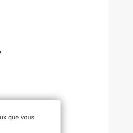
Petosse
Loïc Guitton, directeur du pôle
végétal de Cavac
Une productrice agile
Poules pondeuses, un marché
porteur avec de belles
perspectives
à
Piqués par la passion
L’irrigation sous contrôle
Nicolas Picard, directeur du pôle
animal
Cavac et Dubreuil lancent un
projet expérimental pour la
production d’un Biojet en filière
double culture
Optimiser son temps de travail
ceux que vous
en bio
Comment diagnostiquer l’état