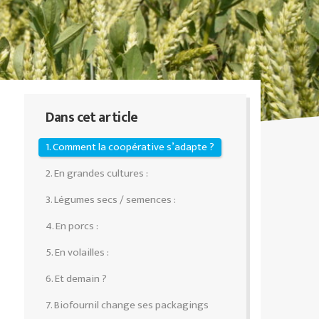
Dans cet article
1. Comment la coopérative s’adapte ?
2. En grandes cultures :
3. Légumes secs / semences :
4. En porcs :
5. En volailles :
6. Et demain ?
7. Biofournil change ses packagings