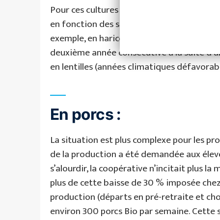
Pour ces cultures sous-contrat, la préoccu
en fonction des stocks, eux-mêmes liés au
exemple, en haricot blanc, la coopérative 
deuxième année consécutive à la suite d’un
en lentilles (années climatiques défavorabl
Facebook
YouTube
LinkedIn
En porcs :
La situation est plus complexe pour les p
de la production a été demandée aux éleve
s’alourdir, la coopérative n’incitait plus 
plus de cette baisse de 30 % imposée chez
production (départs en pré-retraite et cho
environ 300 porcs Bio par semaine. Cette si