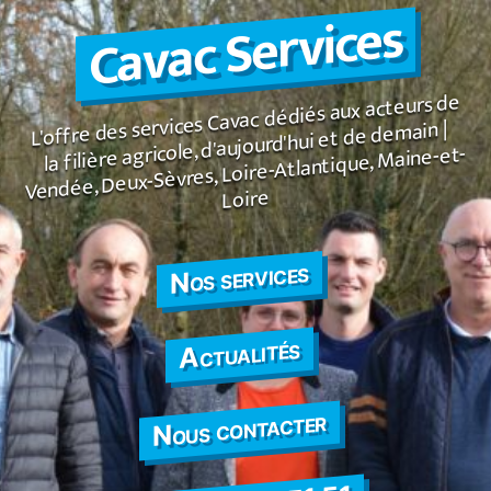
Cavac Services
contenu
Panneau de gestion des cookies
L'offre des services Cavac dédiés aux acteurs de
la filière agricole, d'aujourd'hui et de demain |
Vendée, Deux-Sèvres, Loire-Atlantique, Maine-et-
Loire
Nos services
Actualités
Nous contacter