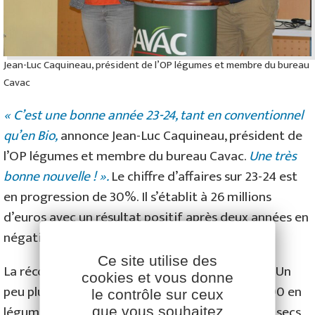
Jean-Luc Caquineau, président de l’OP légumes et membre du bureau
Cavac
« C’est une bonne année 23-24, tant en conventionnel
qu’en Bio,
annonce Jean-Luc Caquineau, président de
l’OP légumes et membre du bureau Cavac.
Une très
bonne nouvelle ! ».
Le chiffre d’affaires sur 23-24 est
en progression de 30%. Il s’établit à 26 millions
d’euros avec un résultat positif après deux années en
négatif.
Ce site utilise des
La récolte 2024 est quant à elle très différente. Un
cookies et vous donne
peu plus de 5 000 ha ont été cultivés dont 4 000 en
le contrôle sur ceux
Facebook
YouTube
LinkedIn
légumes secs (+14%). 7 800 tonnes de légumes secs
que vous souhaitez