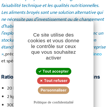
faisabilité technique et les qualités nutritionnelles.
Les aliments broyés sont une solution alternative qui
ne nécessite pas d’investissement ou de changement
d’habitude dans la gestion du stockage sur
l’exploitation. L’aliment broyé est compatible avec un
Ce site utilise des
stockage en silo (à condition que celui-ci soit bien
cookies et vous donne
étanche) et passe correctement dans les vis de reprise
le contrôle sur ceux
Facebook
YouTube
LinkedIn
que vous souhaitez
»
, précise Astrid de Larocque, technicienne
Bovineo
activer
et spécialiste de la nutrition animale.
Tout accepter
Ration quotidienne des 180 jeunes bovins
Tout refuser
20 kg d’ensilage de maïs ;
Personnaliser
2 kg d’enrubannage de trèfle ;
Politique de confidentialité
300 gr de paille ;