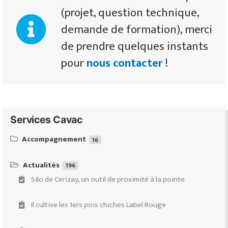
(projet, question technique,
demande de formation), merci
de prendre quelques instants
pour
nous contacter
!
Services Cavac
Accompagnement
16
Équipeo : ventes & conseils d’équipements d’élevages de
ruminants
Actualités
196
Silo de Cerizay, un outil de proximité à la pointe
Demande de subventions
Il cultive les 1ers pois chiches Label Rouge
Accompagnement Transmission-Installation-Évolution
(Projectis)