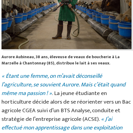
Aurore Aubineau, 38 ans, éleveuse de veaux de boucherie à La
Marzelle à Chantonnay (85), distribue le lait à ses veaux.
« Étant une femme, on m’avait déconseillé
l’agriculture, se souvient Aurore. Mais c’était quand
même ma passion ! »
. La jeune étudiante en
horticulture décide alors de se réorienter vers un Bac
agricole CGEA suivi d’un BTS Analyse, conduite et
stratégie de l’entreprise agricole (ACSE).
« J’ai
effectué mon apprentissage dans une exploitation