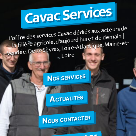
Cavac Services
contenu
Panneau de gestion des cookies
L'offre des services Cavac dédiés aux acteurs de
la filière agricole, d'aujourd'hui et de demain |
Vendée, Deux-Sèvres, Loire-Atlantique, Maine-et-
Loire
Nos services
Actualités
Nous contacter