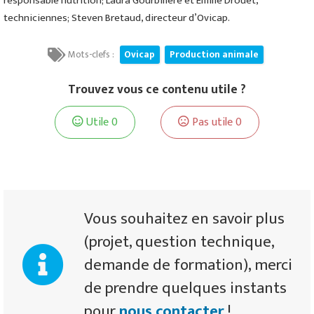
responsable nutrition; Laura Gourbilière et Émilie Drouet,
techniciennes; Steven Bretaud, directeur d’Ovicap.
Mots-clefs :
Ovicap
Production animale
Trouvez vous ce contenu utile ?
Utile
0
Pas utile
0
Vous souhaitez en savoir plus
(projet, question technique,
demande de formation), merci
de prendre quelques instants
pour
nous contacter
!