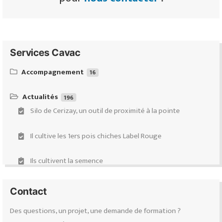
Services Cavac
Accompagnement
16
Équipeo : ventes & conseils d’équipements d’élevages de
ruminants
Actualités
196
Silo de Cerizay, un outil de proximité à la pointe
Demande de subventions
Il cultive les 1ers pois chiches Label Rouge
Accompagnement Transmission-Installation-Évolution
(Projectis)
Ils cultivent la semence
Diagnostic carbone
Ils ont fait le choix des volières
Contact
Certification Haute Valeur Environnementale (HVE)
Des questions, un projet, une demande de formation ?
Répondre à la demande