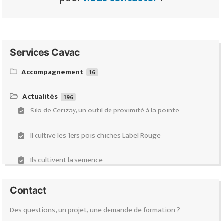
Services Cavac
Accompagnement
16
Équipeo : ventes & conseils d’équipements d’élevages de
ruminants
Actualités
196
Silo de Cerizay, un outil de proximité à la pointe
Demande de subventions
Il cultive les 1ers pois chiches Label Rouge
Accompagnement Transmission-Installation-Évolution
(Projectis)
Ils cultivent la semence
Diagnostic carbone
Ils ont fait le choix des volières
Contact
Certification Haute Valeur Environnementale (HVE)
Des questions, un projet, une demande de formation ?
Répondre à la demande