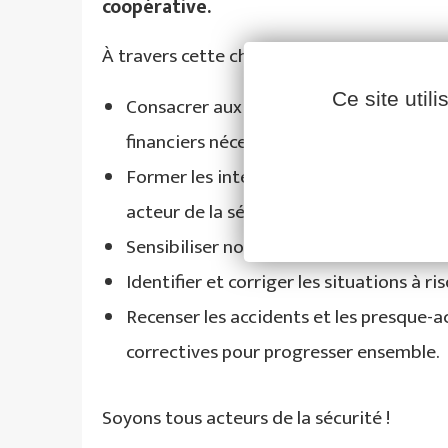
coopérative.
Facebook
YouTube
LinkedIn
À travers cette charte, Cavac prend l’eng
Ce site util
Consacrer aux enjeux de sécurité de li
financiers nécessaires.
Former les intervenants en élevage (cha
acteur de la sécurité et puisse participe
Sensibiliser nos éleveurs aux enjeux de 
Identifier et corriger les situations à ri
Recenser les accidents et les presque-a
correctives pour progresser ensemble.
Soyons tous acteurs de la sécurité !