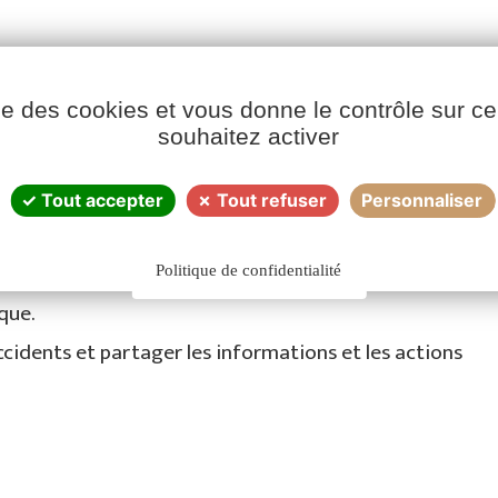
agement de :
ise des cookies et vous donne le contrôle sur 
vraisons en élevage le temps humain et les moyens
souhaitez activer
uffeurs, technico-commerciaux, …), afin que chacun soi
Tout accepter
Tout refuser
Personnaliser
r à la collecte d’informations sur le terrain.
la sécurité des intervenants en élevage.
Politique de confidentialité
sque.
ccidents et partager les informations et les actions