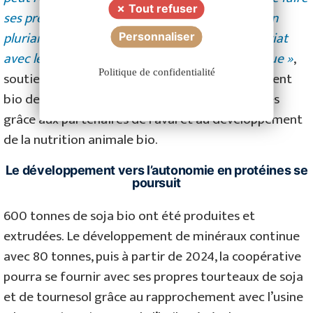
Tout refuser
ses preuves notamment via la contractualisation
pluriannuelle réalisée dans le cadre du partenariat
Personnaliser
avec le label de commerce équitable Agri-éthique »
,
Politique de confidentialité
soutient Franck Bluteau, président du groupement
bio de Cavac. Ainsi, les débouchés sont sécurisés
grâce aux partenaires de l’aval et au développement
de la nutrition animale bio.
Le développement vers l’autonomie en protéines se
poursuit
600 tonnes de soja bio ont été produites et
extrudées. Le développement de minéraux continue
avec 80 tonnes, puis à partir de 2024, la coopérative
pourra se fournir avec ses propres tourteaux de soja
et de tournesol grâce au rapprochement avec l’usine