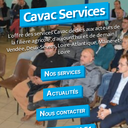
Cavac Services
contenu
Panneau de gestion des cookies
L'offre des services Cavac dédiés aux acteurs de
la filière agricole, d'aujourd'hui et de demain |
Vendée, Deux-Sèvres, Loire-Atlantique, Maine-et-
Loire
Nos services
Actualités
Nous contacter