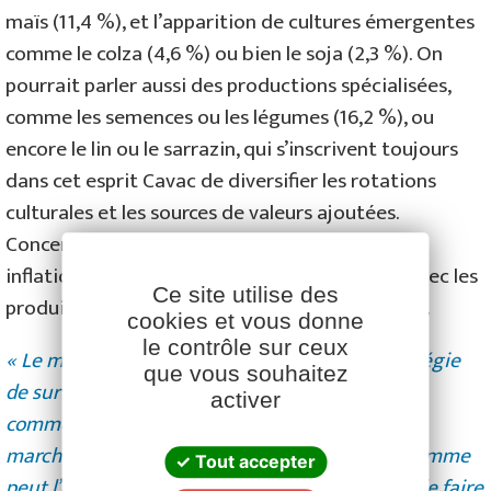
maïs (11,4 %), et l’apparition de cultures émergentes
comme le colza (4,6 %) ou bien le soja (2,3 %). On
pourrait parler aussi des productions spécialisées,
comme les semences ou les légumes (16,2 %), ou
encore le lin ou le sarrazin, qui s’inscrivent toujours
dans cet esprit Cavac de diversifier les rotations
culturales et les sources de valeurs ajoutées.
Concernant le marché, on observe une moindre
inflation des prix du bio qui réduisent l’écart avec les
Ce site utilise des
produits issus des autres modes de production.
cookies et vous donne
le contrôle sur ceux
Facebook
YouTube
LinkedIn
« Le marché du bio s’est construit sur une stratégie
que vous souhaitez
de surfaces contractuelles et donc de
activer
commercialisation moins soumise aux aléas du
marché, aux arbitrages financiers mondiaux, comme
Tout accepter
peut l’être le conventionnel. La filière continue de faire