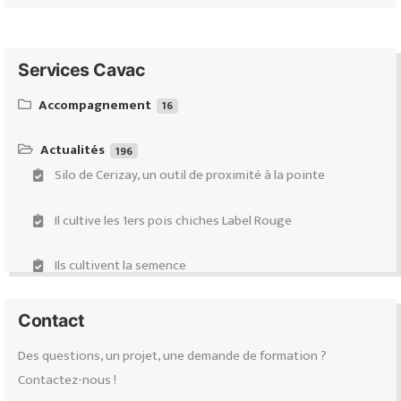
Services Cavac
Accompagnement
16
Équipeo : ventes & conseils d’équipements d’élevages de
ruminants
Actualités
196
Silo de Cerizay, un outil de proximité à la pointe
Demande de subventions
Il cultive les 1ers pois chiches Label Rouge
Accompagnement Transmission-Installation-Évolution
(Projectis)
Ils cultivent la semence
Diagnostic carbone
Ils ont fait le choix des volières
Contact
Certification Haute Valeur Environnementale (HVE)
Des questions, un projet, une demande de formation ?
Répondre à la demande
Contactez-nous !
Collecte des Produits Phytosanitaires Non Utilisables