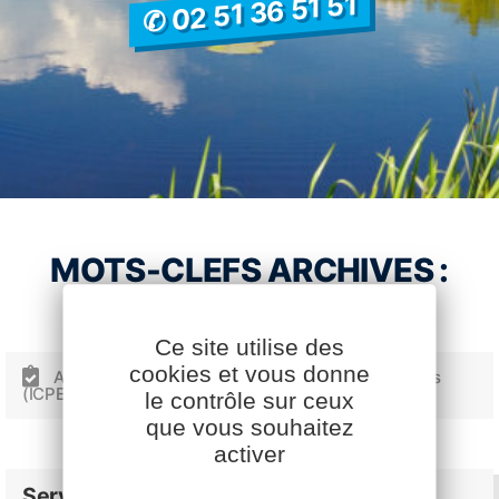
✆ 02 51 36 51 51
MOTS-CLEFS ARCHIVES :
Ce site utilise des
cookies et vous donne
Accompagnement dossiers Installations Classées
(ICPE)
le contrôle sur ceux
Facebook
YouTube
LinkedIn
que vous souhaitez
activer
Services Cavac