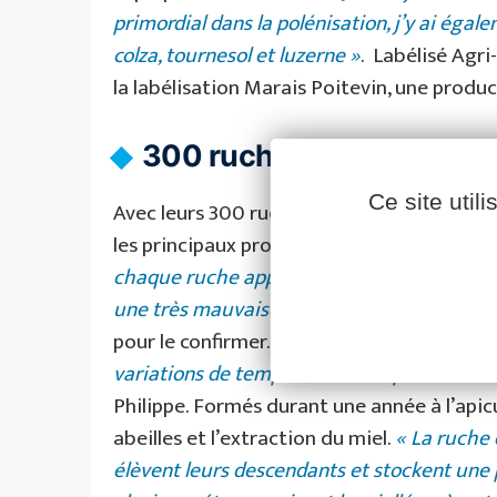
primordial dans la polénisation, j’y ai éga
colza, tournesol et luzerne »
. Labélisé Agri
la labélisation Marais Poitevin, une produc
Facebook
YouTube
LinkedIn
300 ruches dans le Marai
Ce site util
Avec leurs 300 ruches réparties dans le Ma
les principaux producteurs de miel de no
chaque ruche apporte 30 à 35 kg de miel,
p
une très mauvaise année. »
2025 s’annonce
pour le confirmer.
« La miellée de printemps
variations de températures les prochaines s
Philippe. Formés durant une année à l’apic
abeilles et l’extraction du miel.
« La ruche 
élèvent leurs descendants et stockent une p