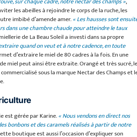
 trouve, sur chaque cadre, notre nectar des champs »
,
viter les abeilles à rejoindre le corps de la ruche, les
 feutre imbibé d’amende amer.
« Les hausses sont ensuit
ours dans une chambre chaude pour atteindre le taux
 miellerie de La Beau Soleil a investi dans sa propre
extraire quand on veut et à notre cadence, en toute
met d’extraire le miel de 80 cadres à la fois. En une
 miel peut ainsi être extraite. Orangé et très sucré, l
a commercialisé sous la marque Nectar des Champs et l
e.
riculture
ie est gérée par Karine.
« Nous vendons en direct nos
 des bonbons et des caramels réalisés à partir de notre
, cette boutique est aussi l’occasion d’expliquer son