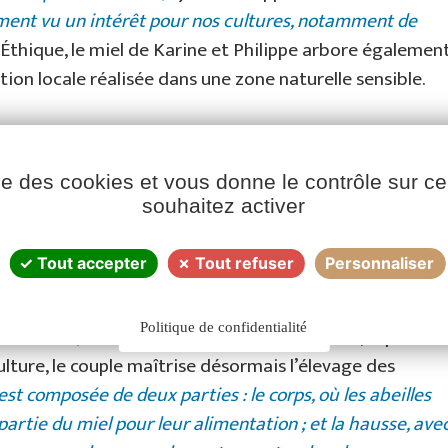
lement vu un intérêt pour nos cultures, notamment de
-Éthique, le miel de Karine et Philippe arbore égalemen
tion locale réalisée dans une zone naturelle sensible.
s Poitevin
ise des cookies et vous donne le contrôle sur 
rais Poitevin, Philippe et Karine Pinson figurent parmi
souhaitez activer
tre marque Nectar des Champs.
« Les bonnes années,
récisent les apiculteurs.
Nous étions à 20 kg en 2024,
Tout accepter
Tout refuser
Personnaliser
 bien meilleure même s’il faudra attendre fin août
 a en effet été bonne et si nous n’avons pas trop de
Politique de confidentialité
emaines, celle d’été devrait bien se passer »
, espère
ulture, le couple maîtrise désormais l’élevage des
est composée de deux parties : le corps, où les abeilles
artie du miel pour leur alimentation ; et la hausse, ave