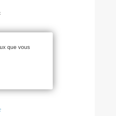
perspectives
Piqués par la passion
t
L’irrigation sous contrôle
Nicolas Picard, directeur du pôle
animal
Cavac et Dubreuil lancent un
projet expérimental pour la
production d’un Biojet en filière
ceux que vous
double culture
Optimiser son temps de travail
en bio
Comment diagnostiquer l’état
structural des sols ?
Une culture qui chanvre tout !
Un moment de partage convivial
pour les agricultrices Cavac
Journée technique sur la récolte
c
du trèfle violet