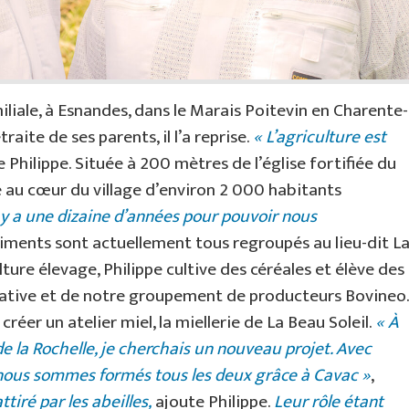
iliale, à Esnandes, dans le Marais Poitevin en Charente-
raite de ses parents, il l’a reprise.
« L’agriculture est
ie Philippe. Située à 200 mètres de l’église fortifiée du
e au cœur du village d’environ 2 000 habitants
y a une dizaine d’années pour pouvoir nous
âtiments sont actuellement tous regroupés au lieu-dit L
lture élevage, Philippe cultive des céréales et élève des
érative et de notre groupement de producteurs Bovineo.
réer un atelier miel, la miellerie de La Beau Soleil.
« À
 de la Rochelle, je cherchais un nouveau projet. Avec
s nous sommes formés tous les deux grâce à Cavac »
,
ttiré par les abeilles,
ajoute Philippe.
Leur rôle étant