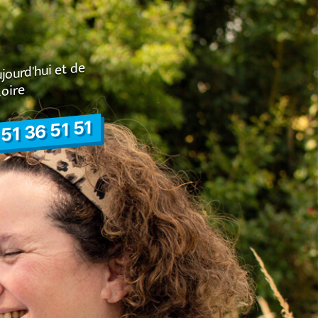
ujourd'hui et de
Loire
51 36 51 51