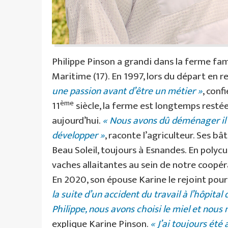
Philippe Pinson a grandi dans la ferme fam
Maritime (17). En 1997, lors du départ en ret
une passion avant d’être un métier »
, conf
ème
11
siècle, la ferme est longtemps resté
aujourd’hui.
« Nous avons dû déménager il 
développer »
, raconte l’agriculteur. Ses b
Beau Soleil, toujours à Esnandes. En polycu
vaches allaitantes au sein de notre coop
En 2020, son épouse Karine le rejoint pour c
la suite d’un accident du travail à l’hôpital
Philippe, nous avons choisi le miel et nou
explique Karine Pinson.
« J’ai toujours été a