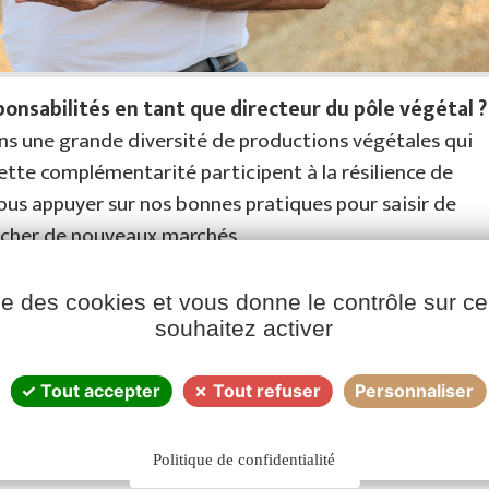
nsabilités en tant que directeur du pôle végétal ?
ns une grande diversité de productions végétales qui
ette complémentarité participent à la résilience de
s appuyer sur nos bonnes pratiques pour saisir de
rocher de nouveaux marchés.
ise des cookies et vous donne le contrôle sur 
nel qu’en bio. La collecte a été précoce et concentrée
souhaitez activer
plié ! Ce qui est inédit. Les rendements sont plutôt bons.
te dont 275 000 de blé tendre, soit au-dessus de
Tout accepter
Tout refuser
Personnaliser
, les poids spécifiques de l’orge, du blé dur et du blé
Politique de confidentialité