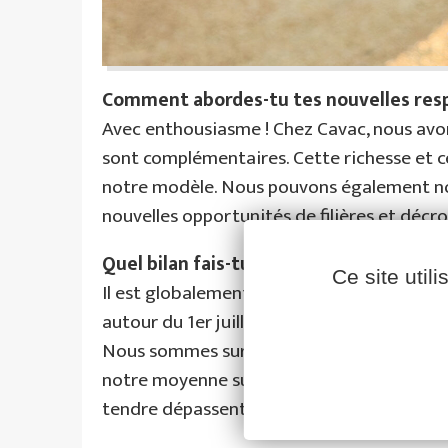
Comment abordes-tu tes nouvelles respo
Avec enthousiasme ! Chez Cavac, nous avo
sont complémentaires. Cette richesse et c
notre modèle. Nous pouvons également nou
nouvelles opportunités de filières et déc
Facebook
YouTube
LinkedIn
Quel bilan fais-tu de la collecte d’été ?
Ce site util
Il est globalement bon, tant en convention
autour du 1er juillet. Le 15 juillet, c’était 
Nous sommes sur 430 000 tonnes de collec
notre moyenne sur cinq ans. Qualitativement
tendre dépassent 80, ce qui est excellent.