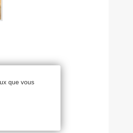
Élevage 2025 ont débuté en
Vendée !
Rallye Agro, le 2 octobre à
Petosse
Loïc Guitton, directeur du
pôle végétal de Cavac
Une productrice agile
Poules pondeuses, un marché
porteur avec de belles
perspectives
Piqués par la passion
ceux que vous
L’irrigation sous contrôle
Nicolas Picard, directeur du pôle
animal
Cavac et Dubreuil lancent un
projet expérimental pour la
production d’un Biojet en filière
double culture