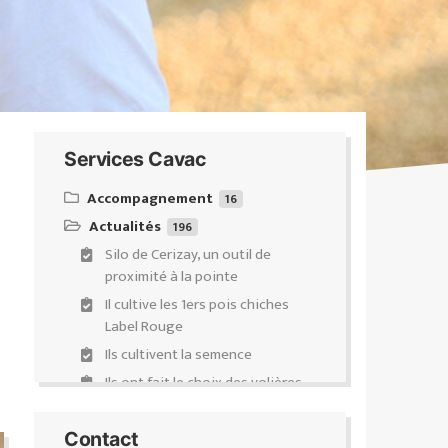
Services Cavac
Accompagnement
16
Actualités
Équipeo : ventes & conseils
196
d’équipements d’élevages de
Silo de Cerizay, un outil de
ruminants
proximité à la pointe
Demande de subventions
Il cultive les 1ers pois chiches
Accompagnement Transmission-
Label Rouge
Installation-Évolution (Projectis)
Ils cultivent la semence
Diagnostic carbone
Ils ont fait le choix des volières
Certification Haute Valeur
Répondre à la demande
Environnementale (HVE)
Franck Bluteau élu Président de
Contact