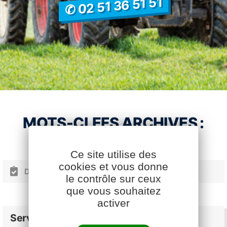
✆ 02 51 36 51 51
MOTS-CLEFS ARCHIVES :
Ce site utilise des
cookies et vous donne
Dialog’ pilotage fongicides
le contrôle sur ceux
Facebook
YouTube
LinkedIn
que vous souhaitez
activer
Services Cavac