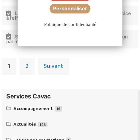
Personnaliser
Les diagnostics Be Api by Cavac récompensés grâce
à l’effort des équipes terrain
Politique de confidentialité
Sursemis de trèfle et de vesce dans le raygrass : un
pari réussi pour le Gaec Vital
1
2
Suivant
Services Cavac
Accompagnement
16
Équipeo : ventes & conseils d’équipements d’élevages de
ruminants
Actualités
196
Silo de Cerizay, un outil de proximité à la pointe
Demande de subventions