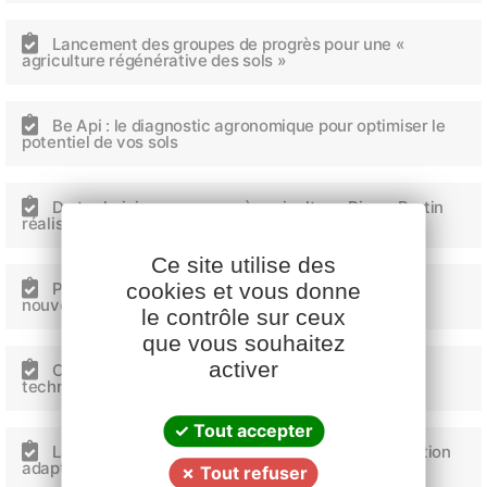
Lancement des groupes de progrès pour une «
agriculture régénérative des sols »
Be Api : le diagnostic agronomique pour optimiser le
potentiel de vos sols
De technicien semences à agriculteur, Pierre Bretin
réalise son rêve d’enfant
Ce site utilise des
Plateforme d’achat Aladin.farm by Cavac : des
cookies et vous donne
nouveautés de livraison
le contrôle sur ceux
Facebook
YouTube
LinkedIn
que vous souhaitez
activer
Optimiser ses apports d’engrais : une journée
technique à Aizenay
Tout accepter
La réussite des couverts d’été passe par une gestion
adaptée du salissement des céréales !
Tout refuser