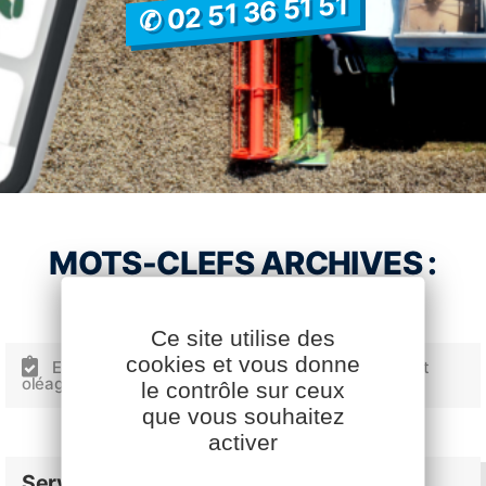
✆ 02 51 36 51 51
MOTS-CLEFS ARCHIVES :
Ce site utilise des
cookies et vous donne
E.Silo : l’appli Cavac pour vos contrats céréales et
oléagineux
le contrôle sur ceux
Facebook
YouTube
LinkedIn
que vous souhaitez
activer
Services Cavac