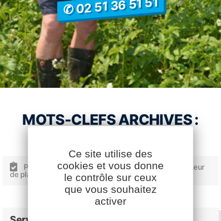
✆ 02 51 36 51 51
MOTS-CLEFS ARCHIVES :
Ce site utilise des
cookies et vous donne
Portrait : Damien Chiron du Gaec Le Gab, producteur
de plants de pommes de terre en vendée
le contrôle sur ceux
Facebook
YouTube
LinkedIn
que vous souhaitez
activer
Services Cavac