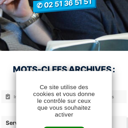
✆ 02 51 36 51 51
MOTS-CLEFS ARCHIVES :
Ce site utilise des
cookies et vous donne
Informer pour accompagner au mieux les éleveurs
le contrôle sur ceux
Facebook
YouTube
LinkedIn
que vous souhaitez
activer
Services Cavac