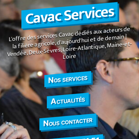
Cavac Services
contenu
Panneau de gestion des cookies
L'offre des services Cavac dédiés aux acteurs de
la filière agricole, d'aujourd'hui et de demain |
Vendée, Deux-Sèvres, Loire-Atlantique, Maine-et-
Loire
Nos services
Actualités
Nous contacter